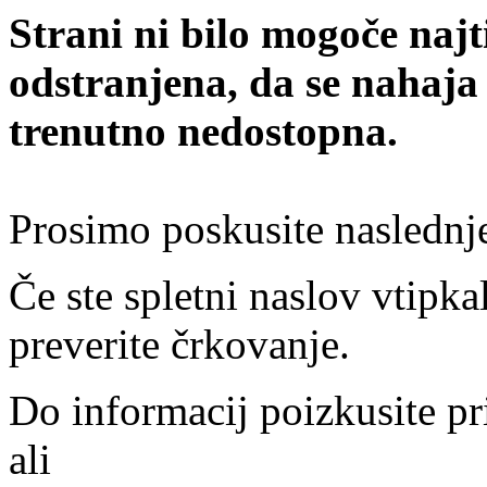
Strani ni bilo mogoče najt
odstranjena, da se nahaja
trenutno nedostopna.
Prosimo poskusite naslednj
Če ste spletni naslov vtipkal
preverite črkovanje.
Do informacij poizkusite pr
ali