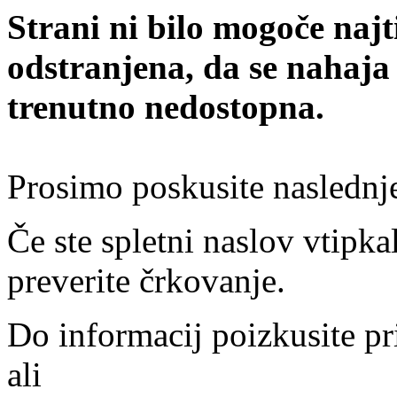
Strani ni bilo mogoče najt
odstranjena, da se nahaja
trenutno nedostopna.
Prosimo poskusite naslednj
Če ste spletni naslov vtipkal
preverite črkovanje.
Do informacij poizkusite pr
ali