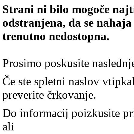
Strani ni bilo mogoče najt
odstranjena, da se nahaja
trenutno nedostopna.
Prosimo poskusite naslednj
Če ste spletni naslov vtipkal
preverite črkovanje.
Do informacij poizkusite pr
ali