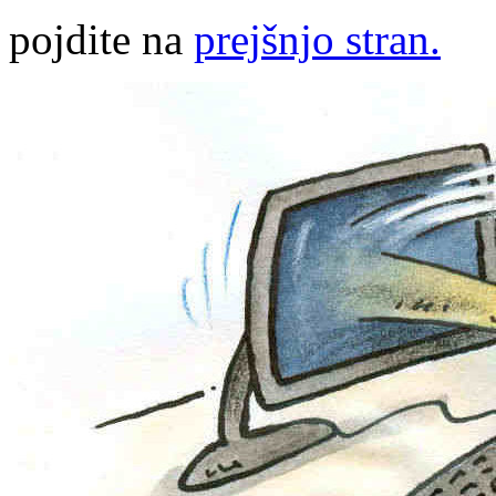
pojdite na
prejšnjo stran.