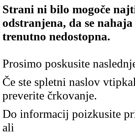
Strani ni bilo mogoče najt
odstranjena, da se nahaja
trenutno nedostopna.
Prosimo poskusite naslednj
Če ste spletni naslov vtipkal
preverite črkovanje.
Do informacij poizkusite pr
ali