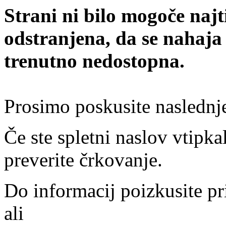
Strani ni bilo mogoče najt
odstranjena, da se nahaja
trenutno nedostopna.
Prosimo poskusite naslednj
Če ste spletni naslov vtipkal
preverite črkovanje.
Do informacij poizkusite pr
ali