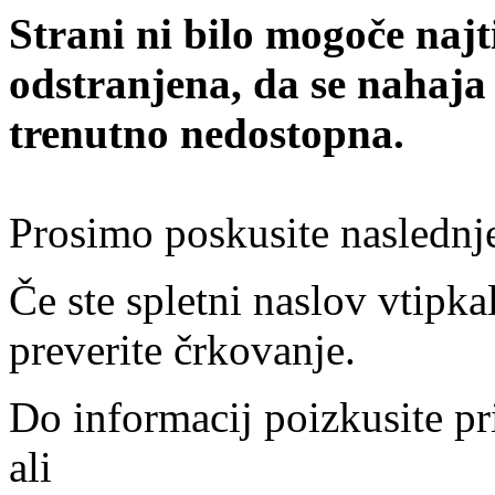
Strani ni bilo mogoče najt
odstranjena, da se nahaja
trenutno nedostopna.
Prosimo poskusite naslednj
Če ste spletni naslov vtipkal
preverite črkovanje.
Do informacij poizkusite pr
ali